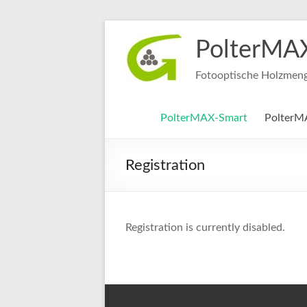
Zum
Inhalt
PolterMA
springen
Fotooptische Holzmeng
PolterMAX-Smart
PolterM
Registration
Registration is currently disabled.