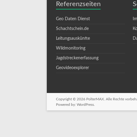
Referenzseiten
S
Geo Daten Dienst
I
Schachtschein.de
Ko
Leitungsauskünfte
Da
Wildmonitoring
Jagdstreckenerfassung
Geovideoexplorer
Copyright © 2026
PolterMAX
. Alle Rechte vorbe
Powered by:
WordPress
.