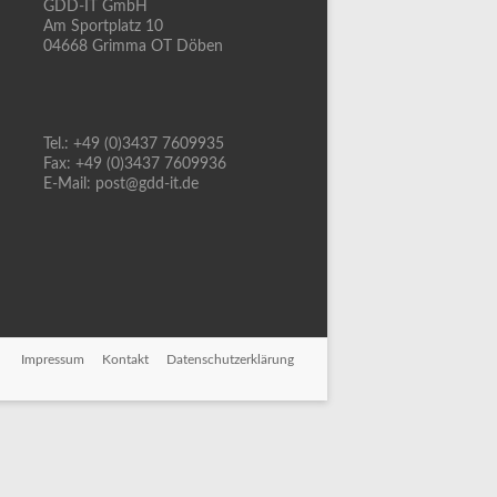
GDD-IT GmbH
Am Sportplatz 10
04668 Grimma OT Döben
Tel.: +49 (0)3437 7609935
Fax: +49 (0)3437 7609936
E-Mail: post@gdd-it.de
Impressum
Kontakt
Datenschutzerklärung