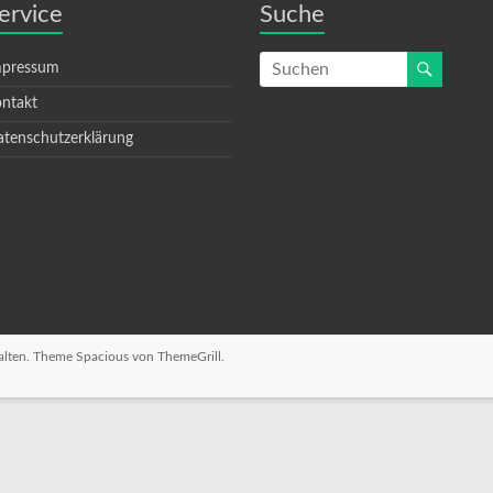
ervice
Suche
mpressum
ntakt
tenschutzerklärung
halten. Theme
Spacious
von ThemeGrill.